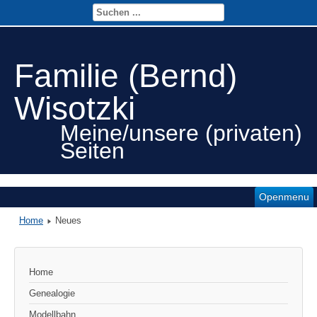
Familie (Bernd)
Wisotzki
Meine/unsere (privaten)
Seiten
Openmenu
Home
Neues
Home
Genealogie
Modellbahn