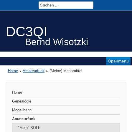
DC3QI
Bernd Wisotzki
Openmenu
Home
Amateurfunk
(Meine) Messmittel
Home
Genealogie
Modellbahn
Amateurfunk
"Mein" SOLF